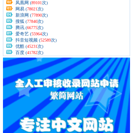
凤凰网 (
次)
89101
网易 (
次)
78021
新浪网 (
次)
77890
搜狐 (
次)
77840
腾讯 (
次)
66775
爱奇艺 (
次)
55964
抖音短视频 (
次)
52589
优酷 (
次)
45231
百度 (
次)
41782