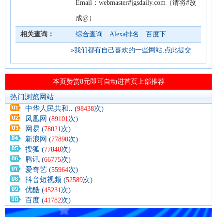
Email：webmaster#jgsdaily.com（请将#改
成@）
相关查询：
综合查询
Alexa排名
百度下
»我们都有自己喜欢的一些网站,点此提交
热门浏览网站
中华人民共和.. (
次)
98438
凤凰网 (
次)
89101
网易 (
次)
78021
新浪网 (
次)
77890
搜狐 (
次)
77840
腾讯 (
次)
66775
爱奇艺 (
次)
55964
抖音短视频 (
次)
52589
优酷 (
次)
45231
百度 (
次)
41782