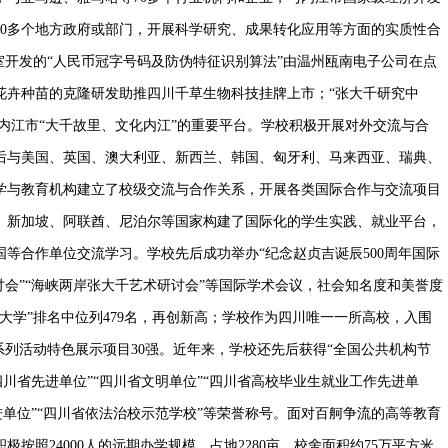
30多个地方政府或部门，开展科学研究、成果转化应用等方面的实质性合
室开发的“人民币冠字号码及防伪特征识别算法”由温州瓯南电子公司在点
花卉种苗的克隆研发助推四川千草生物科技挂牌上市；“张大千研究中
撑内江市“大千故里、文化内江”的重要平台。学校积极开展对外交流与合
后与美国、英国、澳大利亚、新西兰、韩国、匈牙利、马来西亚、瑞典、
学与教育机构建立了校级交流与合作关系，开展各类国际合作与交流项目
挝、新加坡、阿联酋、尼泊尔等国家构建了国际化的学生实践、就业平台，
等合作单位交流学习。学校先后成功举办“纪念赵贞吉诞辰500周年国际
讨会”“海峡两岸张大千艺术研讨会”等国际学术会议，社会知名度和美誉度
好大学”排名中位列479名，再创新高；学校作为四川唯一一所高校，入围
系列活动特色展示项目30强。近年来，学校还先后获得“全国公共机构节
四川省先进单位”“四川省文明单位”“四川省高校毕业生就业工作先进单
先进单位”“四川省依法治校示范学校”等荣誉称号。面对百舸争流的高等教育
按照24000人的远期办学规模，占地2280亩、校舍面积约75万平方米