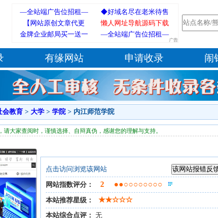
—全站端广告位招租—
◆好域名尽在老米待售
【网站原创文章代更
懒人网址导航源码下载
店◆
金牌企业邮局买一送一
新】
—全站端广告位招租—
录
有缘网站
申请收录
闹
社会教育
>
大学
>
学院
> 内江师范学院
，请大家查阅时，谨慎选择、自辩真伪，感谢您的理解与支持。
点击访问浏览该网站
2
●●○○○○○○○○
网站指数评分：
★★☆☆☆
本站推荐星级：
本站综合点评：
无