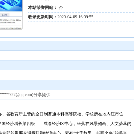
本站荣誉网站：
否
收录更新时间：
2020-04-09 16:09:55
***727@qq.com)分享提供
办，省教育厅主管的全日制普通本科高等院校。学校所在地内江市位
居中国经济增长第四极——成渝经济区中心，坐落在风景如画、人文荟萃的
结合部的重要交通枢纽和物流中心，素有“大千故里、书画之乡”的美誉。