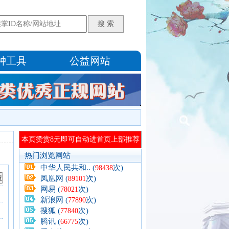
钟工具
公益网站
热门浏览网站
中华人民共和.. (
次)
98438
凤凰网 (
次)
89101
网易 (
次)
78021
新浪网 (
次)
77890
搜狐 (
次)
77840
腾讯 (
次)
66775