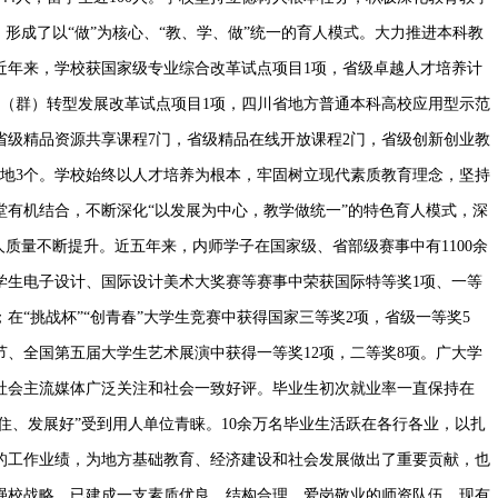
，形成了以“做”为核心、“教、学、做”统一的育人模式。大力推进本科教
近年来，学校获国家级专业综合改革试点项目1项，省级卓越人才培养计
业（群）转型发展改革试点项目1项，四川省地方普通本科高校应用型示范
省级精品资源共享课程7门，省级精品在线开放课程2门，省级创新创业教
基地3个。学校始终以人才培养为根本，牢固树立现代素质教育理念，坚持
堂有机结合，不断深化“以发展为中心，教学做统一”的特色育人模式，深
人质量不断提升。近五年来，内师学子在国家级、省部级赛事中有1100余
学生电子设计、国际设计美术大奖赛等赛事中荣获国际特等奖1项、一等
项；在“挑战杯”“创青春”大学生竞赛中获得国家三等奖2项，省级一等奖5
节、全国第五届大学生艺术展演中获得一等奖12项，二等奖8项。广大学
社会主流媒体广泛关注和社会一致好评。毕业生初次就业率一直保持在
得住、发展好”受到用人单位青睐。10余万名毕业生活跃在各行各业，以扎
的工作业绩，为地方基础教育、经济建设和社会发展做出了重要贡献，也
强校战略，已建成一支素质优良、结构合理、爱岗敬业的师资队伍。现有