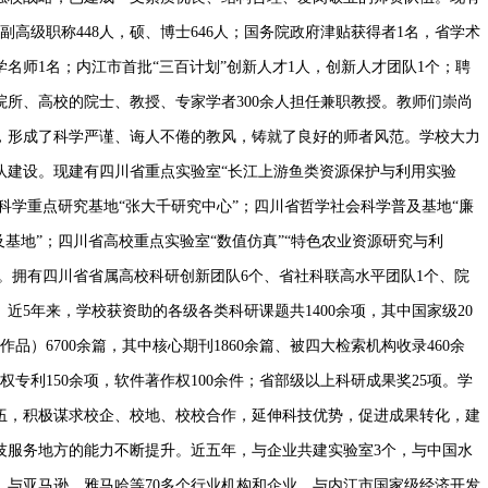
、副高级职称448人，硕、博士646人；国务院政府津贴获得者1名，省学术
学名师1名；内江市首批“三百计划”创新人才1人，创新人才团队1个；聘
所、高校的院士、教授、专家学者300余人担任兼职教授。教师们崇尚
，形成了科学严谨、诲人不倦的教风，铸就了良好的师者风范。学校大力
队建设。现建有四川省重点实验室“长江上游鱼类资源保护与利用实验
会科学重点研究基地“张大千研究中心”；四川省哲学社会科学普及基地“廉
及基地”；四川省高校重点实验室“数值仿真”“特色农业资源研究与利
）。拥有四川省省属高校科研创新团队6个、省社科联高水平团队1个、院
近5年来，学校获资助的各级各类科研课题共1400余项，其中国家级20
品）6700余篇，其中核心期刊1860余篇、被四大检索机构收录460余
权专利150余项，软件著作权100余件；省部级以上科研成果奖25项。学
伍，积极谋求校企、校地、校校合作，延伸科技优势，促进成果转化，建
技服务地方的能力不断提升。近五年，与企业共建实验室3个，与中国水
，与亚马逊、雅马哈等70多个行业机构和企业，与内江市国家级经济开发