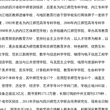
准创办的四川省初中师资训练班，后更名为内江师范专科学校、内江专科学
建内江地区教师进修学校，与地区教育行政干部学校实行两块牌子一套班子
建，1992年更名为内江师范高等专科学校。2000年内江师范高等专科学
，1998年并入的内江艺体师范学校）合并组建内江师范学院。举办高等教育
学校全面贯彻党的教育方针，坚持社会主义办学方向，以人才培养为根本，以
前行，逐步发展成为师范教育和非师范教育并存、特色鲜明、优势互补、
文学院、范长江新闻学院、数学与信息科学学院、物理与电子信息工程学
国语学院、政治与公共管理学院、马克思主义学院、地理与资源科学学
千美术学院、音乐学院、计算机科学学院、教育科学学院、生命科学学
设58个本科专业，其中师范专业17个，应用型非师范专业41个，涵盖文
管理学、历史学、经济学、艺术学等10个学科门类。学校占地1005亩，
备总值近2亿元，图书资料173.2万册，长期订阅的中外文期刊1379种，
8个省市区招生，2011年开始与四川师范大学联合培养研究生。现有全日制
生44人，留学生近100人。学校坚持立德树人根本任务，积极深化教育教学