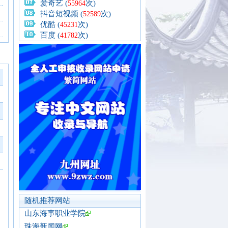
爱奇艺 (
次)
55964
抖音短视频 (
次)
52589
优酷 (
次)
45231
百度 (
次)
41782
随机推荐网站
山东海事职业学院
珠海新闻网